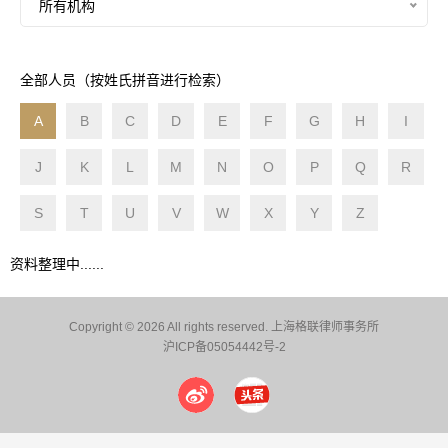
所有机构
全部人员（按姓氏拼音进行检索）
A
B
C
D
E
F
G
H
I
J
K
L
M
N
O
P
Q
R
S
T
U
V
W
X
Y
Z
资料整理中......
Copyright © 2026 All rights reserved. 上海格联律师事务所
沪ICP备05054442号-2