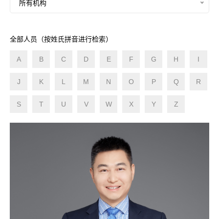
所有机构
全部人员（按姓氏拼音进行检索）
A
B
C
D
E
F
G
H
I
J
K
L
M
N
O
P
Q
R
S
T
U
V
W
X
Y
Z