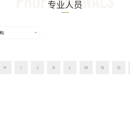
Professionals
专业人员
构
H
I
J
K
L
M
N
O