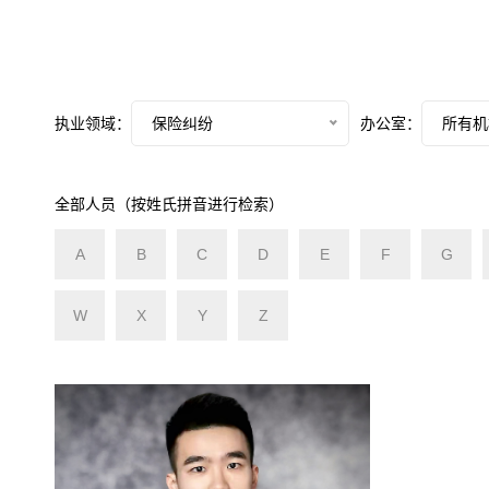
执业领域：
保险纠纷
办公室：
所有机
全部人员（按姓氏拼音进行检索）
A
B
C
D
E
F
G
W
X
Y
Z