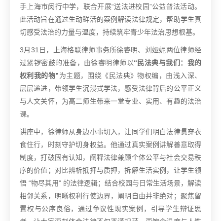
手上海市闵行中学，联合开展“送法进校园”公益普法活动。
此活动旨在通过生动鲜活的案例解读法律规定，帮助学生真
切感受法治的力量与温度，持续筑牢青少年法治思想根基。
3月31日，上海格联律师事务所徐睿明、刘娅妮两位律师经
过紧锣密鼓的准备，由徐睿明律师以
“民法典与我们：我的
权利我的物”
为主题，围绕《民法典》物权编，由浅入深、
层层递进，带领学生沉浸式学法，感受法律背后的公平正义
与人文关怀，为高二师生带来一堂专业、实用、有趣的法治
课。
讲座中，徐律师从身边小事切入，让同学们明白法律贯穿衣
食住行，时刻守护切身权益。他通过真实案例讲解善意取得
制度，打破固有认知，阐释法律兼顾个体公平与社会交易秩
序的价值；对比辨析抵押与质押，拆解生活实例，让学生领
悟 “物尽其用” 的法律逻辑；结合校园与日常生活场景，解读
相邻关系，明晰权利行使边界，阐明自由并非绝对；聚焦留
置权与公序良俗，通过争议性现实案例，引导学生辩证思