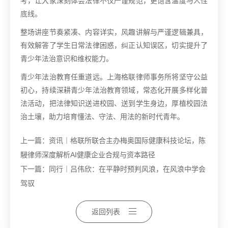
考，让大家深刻体会法律不仅严谨规范，更饱含温度与人性
底线。
整场讲座节奏紧凑、内容详实，风趣讲解与严谨逻辑兼具，
有效解答了学生日常法律困惑，纠正认知误区，切实提升了
青少年法治意识和维权能力。
青少年法治教育任重道远。上海格联律师事务所将坚守公益
初心，持续深耕青少年法治教育领域，常态化开展多样化普
法活动，把法律知识送进校园、送到学生身边，厚植校园法
治土壤，助力培育懂法、守法、用法的新时代青年。
上一篇：
资讯｜格联所联合主办梅奥国际健康科技论坛，陈
駸律师深度解析AI健康企业合规与资本路径
下一篇：
同行｜吕伟欣：在平静时预判风浪，在风浪中学会
驾驭
返回列表