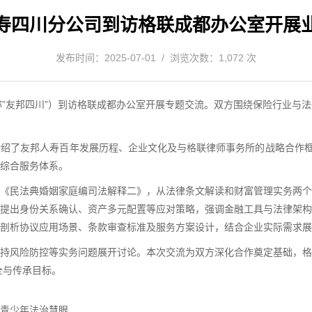
寿四川分公司到访格联成都办公室开展
发布时间：2025-07-01 / 浏览次数：1,072 次
称”友邦四川”）到访格联成都办公室开展专题交流。双方围绕保险行业与
绍了友邦人寿百年发展历程、企业文化及与格联律师事务所的战略合作框
综合服务体系。
《民法典婚姻家庭编司法解释二》，从法律条文解读和财富管理实务两个
提出身份关系确认、资产多元配置等应对策略，强调金融工具与法律架构
剖析协议应用场景、条款审查标准及服务方案设计，结合企业实际需求展
持风险防控等实务问题展开讨论。本次交流为双方深化合作奠定基础，格
全与传承目标。
青少年法治慧眼