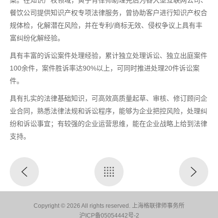
案。在知识产权领域，黄子育律师助理先后为各大型互联网公司、
餐饮公司提供知识产权专项法律服务，曾协助客户进行知识产权合
规体检，化解潜在风险，并在专利/商标无效、侵权争议上具有丰
富纠纷化解经验。
具有丰富的诉讼案件处理经验，累计独立处理诉讼、独立出庭案件
100余件，案件胜诉率达90%以上，可同时推进处理20件诉讼案
件。
具有扎实的法律基础知识，可高效高质量起草、审核、修订顾问企
业合同，熟悉法律法规和诉讼程序，能够为企业把控风险，处理纠
纷和诉讼事宜；有较强的企业运营思维，能在企业战略上给到法律
支持。
Copyright © 2026 All rights reserved. 上海格联律师事务所
沪ICP备05054442号-2