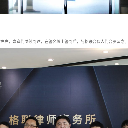
时左右，嘉宾们陆续到达，在签名墙上签到后，与格联合伙人们合影留念