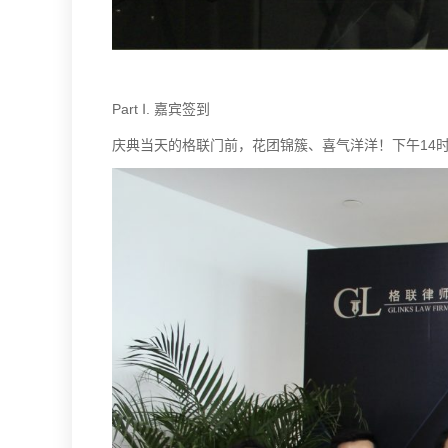
Part Ⅰ. 嘉宾签到
庆典当天的格联门前，花团锦簇、喜气洋洋！下午14