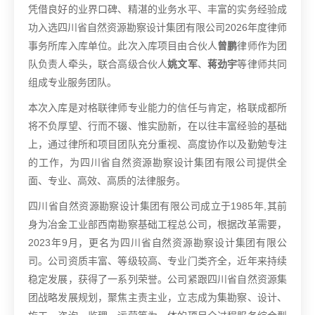
凭借良好的业界口碑、精湛的业务水平、丰富的实务经验成
功入选四川省自然资源勘察设计集团有限公司2026年度律师
事务所库入库单位。此次入库项目由合伙人
曾鹏
律师作为团
队负责人牵头，联合高级合伙人
姚文军
、
蒋劲宇
等律师共同
组成专业服务团队。
本次入库是对格联律师专业能力的信任与肯定，格联成都所
将不负厚望、行而不辍、惟实励新，在以往丰富经验的基础
上，通过律所和项目团队充分重视、高度协作以及勤勉专注
的工作，为四川省自然资源勘察设计集团有限公司提供全
面、专业、高效、高质的法律服务。
四川省自然资源勘察设计集团有限公司成立于1985年,其前
身为冶金工业部西南勘察基础工程总公司，根据改革需要，
2023年9月，更名为四川省自然资源勘察设计集团有限公
司。公司资质丰富、等级较高、专业门类齐全，近年来持续
稳定发展，获得了一系列荣誉。公司紧跟四川省自然资源集
团战略发展规划，聚焦主责主业，立志成为集勘察、设计、