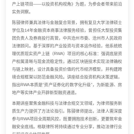
产上链项目——以投资机构视角》为题，为参会者带来前沿
实务洞察。
陈骎律师兼具法律与金融复合背景，拥有复旦大学法律硕士
学位及14年金融资本商事法律服务经验，曾担任大型投资集
团负责人及券商投行高管，中共沧州市委、沧州市人民政府
法律顾问。基于深厚的产业投资与资本运作经验，他系统梳
理优质现实资产上链（RWA）项目的核心标准：强调底层资
产权属清晰与现金流稳定性，通过区块链技术实现法律确权
与链上映射，设计具备投资价值的代币经济模型，并构建跨
境合规框架以防范金融风险。讲座结合投资机构决策逻辑，
指出RWA本质是“资产证券化的数字化升级”，为新能源、房
地产等实体产业开辟新型融资通道。
本期讲座聚焦金融科技与法律合规交叉领域，为律师服务新
质生产力提供了方法论指引。陈骎律师提出，法律人需深度
参与RWA项目全周期风控，既要拥抱技术创新，更要筑牢金
融安全底线。格联律所将持续通过专业分享，推动法律行业