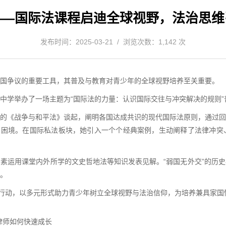
——国际法课程启迪全球视野，法治思维
发布时间：2025-03-21 / 浏览次数：1,142 次
国争议的重要工具，其普及与教育对青少年的全球视野培养至关重要。
闵行中学举办了一场主题为“国际法的力量：认识国际交往与冲突解决的规则
的《战争与和平法》谈起，阐明各国达成共识的现代国际法原则，通过回
实困境。在国际私法板块，她引入一个个经典案例，生动阐释了法律冲突
素运用课堂内外所学的文史哲地法等知识发表见解。“弱国无外交”的历
。
益行动，以多元形式助力青少年树立全球视野与法治信仰，为培养兼具家
律师如何快速成长