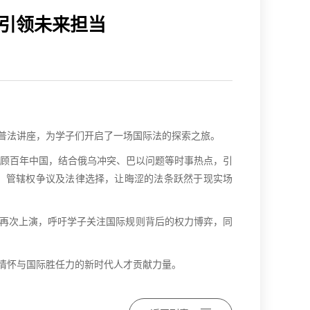
引领未来担当
”普法讲座，为学子们开启了一场国际法的探索之旅。
顾百年中国，结合俄乌冲突、巴以问题等时事热点，引
、管辖权争议及法律选择，让晦涩的法条跃然于现实场
史再次上演，呼吁学子关注国际规则背后的权力博弈，同
国情怀与国际胜任力的新时代人才贡献力量。