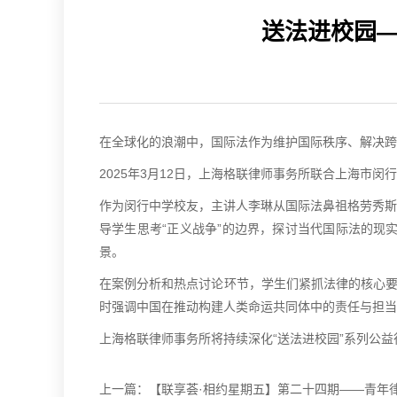
送法进校园
在全球化的浪潮中，国际法作为维护国际秩序、解决跨
2025年3月12日，上海格联律师事务所联合上海市
作为闵行中学校友，主讲人李琳从国际法鼻祖格劳秀斯
导学生思考“正义战争”的边界，探讨当代国际法的现
景。
在案例分析和热点讨论环节，学生们紧抓法律的核心要
时强调中国在推动构建人类命运共同体中的责任与担当
上海格联律师事务所将持续深化“送法进校园”系列公
上一篇：
【联享荟·相约星期五】第二十四期——青年