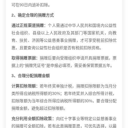
可在90日内追补扣除。
2、确定合理的捐赠方式
通过正规渠道捐赠：
个人需通过中华人民共和国境内公益性
社会组织、县级以上人民政府及其部门等国家机关，向教
育、扶贫、济困等公益慈善事业捐赠，才可享受税前扣除优
惠，且要查询公益性社会组织是否有税前扣除资格。
取得捐赠票据：
捐赠后要向受赠组织申请开具捐赠票据，票
据上的“捐赠凭证号”是申报必填项，需妥善保管票据五年。
3、合理分配捐赠金额
计算扣除限额：
若年终奖单独计税，捐赠扣除限额为当月分
类所得应纳税所得额的30%；若年终奖并入综合所得计税，
扣除限额为当年综合所得应纳税所得额的30%，要合理分配
捐赠金额，避免超过扣除限额。
充分利用全额扣除政策：
向红十字事业等特定公益慈善事业
的捐赠可全额扣除，若有此类捐赠意愿，可优先选择，以最