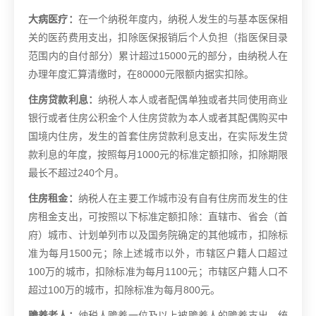
大病医疗：
在一个纳税年度内，纳税人发生的与基本医保相
关的医药费用支出，扣除医保报销后个人负担（指医保目录
范围内的自付部分）累计超过15000元的部分，由纳税人在
办理年度汇算清缴时，在80000元限额内据实扣除。
住房贷款利息：
纳税人本人或者配偶单独或者共同使用商业
银行或者住房公积金个人住房贷款为本人或者其配偶购买中
国境内住房，发生的首套住房贷款利息支出，在实际发生贷
款利息的年度，按照每月1000元的标准定额扣除，扣除期限
最长不超过240个月。
住房租金：
纳税人在主要工作城市没有自有住房而发生的住
房租金支出，可按照以下标准定额扣除：直辖市、省会（首
府）城市、计划单列市以及国务院确定的其他城市，扣除标
准为每月1500元；除上述城市以外，市辖区户籍人口超过
100万的城市，扣除标准为每月1100元；市辖区户籍人口不
超过100万的城市，扣除标准为每月800元。
赡养老人：
纳税人赡养一位及以上被赡养人的赡养支出，统