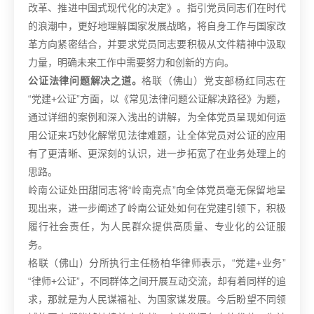
改革、推进中国式现代化的决定》。指引党员同志们在时代
的浪潮中，更好地理解国家发展战略，将自身工作与国家改
革方向紧密结合，并要求党员同志要积极从文件精神中汲取
力量，明确未来工作中需要努力和创新的方向。
公证法律问题解决之道。
格联（佛山）党支部杨红同志在
“党建+公证”方面，以《常见法律问题公证解决路径》为题，
通过详细的案例和深入浅出的讲解，为全体党员呈现如何运
用公证来巧妙化解常见法律难题，让全体党员对公证的应用
有了更清晰、更深刻的认识，进一步拓宽了在业务处理上的
思路。
岭南公证处田甜同志将“岭南亮点”向全体党员毫无保留地呈
现出来，进一步阐述了岭南公证处如何在党建引领下，积极
履行社会责任，为人民群众提供高质量、专业化的公证服
务。
格联（佛山）分所执行主任杨柏华律师表示，“党建+业务”
“律师+公证”，不同群体之间开展互动交流，却有着同样的追
求，那就是为人民谋福祉、为国家谋发展。今后盼望不同领