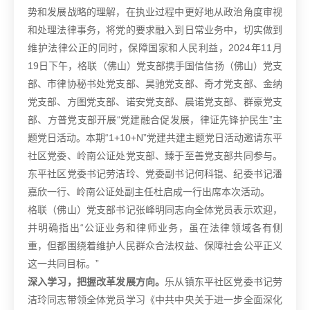
势和发展战略的理解，在执业过程中更好地从政治角度审视
和处理法律事务，将党的要求融入到日常业务中，切实做到
维护法律公正的同时，保障国家和人民利益，2024年11月
19日下午，格联（佛山）党支部携手国信信扬（佛山）党支
部、市律协秘书处党支部、昊驰党支部、奇才党支部、金纳
党支部、方图党支部、诺安党支部、晨诺党支部、群豪党支
部、方普党支部开展“党建融合促发展，律证先锋护民生”主
题党日活动。本期“1+10+N”党建共建主题党日活动邀请东平
社区党委、岭南公证处党支部、臻于至善党支部共同参与。
东平社区党委书记劳洁玲、党委副书记何科锟、纪委书记潘
嘉欣一行、岭南公证处副主任杜启成一行出席本次活动。
格联（佛山）党支部书记张峰明同志向全体党员表示欢迎，
并明确指出“公证业务和律师业务，虽在法律领域各有侧
重，但都围绕着维护人民群众合法权益、保障社会公平正义
这一共同目标。”
深入学习，把握改革发展方向。
乐从镇东平社区党委书记劳
洁玲同志带领全体党员学习《中共中央关于进一步全面深化