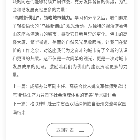
域的同志们能够持续并肩作战，充分发挥各自的优势，为社
会和谐发展贡献更多的力量！
“鸟瞰新佛山”，领略城市魅力。
学习和分享之后，我们迎来
了轻松愉快的 “鸟瞰新佛山” 观光活动。从独特的视角俯瞰佛
山这座充满活力的城市，感受它日新月异的变化。佛山的高
楼大厦、繁华街道、美丽的自然风光尽收眼底，让我们在繁
忙的工作之余，对这座我们为之奋斗的城市有了全新的认识
和更深的热爱。这不仅是一次简单的观光，更是一次对城市
发展成果的见证，激励着我们为佛山的建设贡献更多的力
量。
上一篇：
成都办公室副主任、高级合伙人姚文军律师受邀出
席“新质生产力背景下社会治理体系的完善”学术研讨会
下一篇：
格联律师赴云南省西双版纳傣族自治州交流考察圆
满结束
返回列表