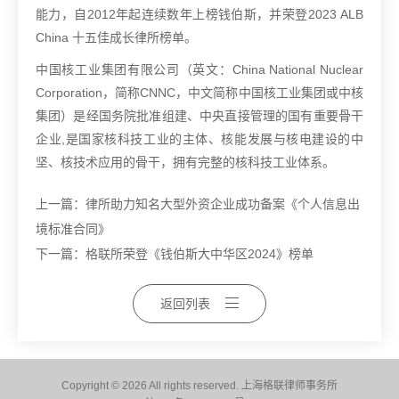
能力，自2012年起连续数年上榜钱伯斯，并荣登2023 ALB
China 十五佳成长律所榜单。
中国核工业集团有限公司（英文：China National Nuclear
Corporation，简称CNNC，中文简称中国核工业集团或中核
集团）是经国务院批准组建、中央直接管理的国有重要骨干
企业,是国家核科技工业的主体、核能发展与核电建设的中
坚、核技术应用的骨干，拥有完整的核科技工业体系。
上一篇：
律所助力知名大型外资企业成功备案《个人信息出
境标准合同》
下一篇：
格联所荣登《钱伯斯大中华区2024》榜单
返回列表
Copyright © 2026 All rights reserved. 上海格联律师事务所