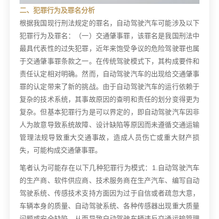
二、犯罪行为及罪名分析
根据我国现行刑法规定的罪名，自动驾驶汽车可能涉及以下
犯罪行为及罪名：
（一）交通肇事罪，该罪名是我国刑法中
最具代表性的过失犯罪，近年来饱受争议的危险驾驶罪也属
于交通肇事罪条款之一。在传统驾驶模式下，其构成要件和
责任认定相对明确。然而，自动驾驶汽车的出现给交通肇事
罪的认定带来了新的挑战。由于自动驾驶汽车的运行依赖于
复杂的技术系统，其事故原因的查明和责任的划分变得更为
复杂。但基本犯罪行为是可以界定的，即自动驾驶汽车因非
人为故意导致系统故障、设计缺陷等原因而未遵循交通运输
管理法规导致重大交通事故，造成人员伤亡或重大财产损
失，可能构成交通肇事罪。
笔者认为可能存在以下几种犯罪行为模式：1.自动驾驶汽车
的生产商、软件供应商、技术服务商在生产汽车、编写自动
驾驶系统、传感技术支持方面因为过于自信或者疏忽大意，
车辆本身的质量、自动驾驶系统、各种传感器出现重大质量
问题或安全缺陷，从而导致自动驾驶车辆违反交通运输管理