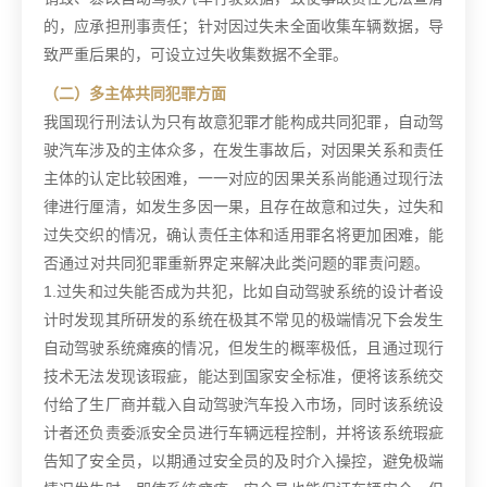
的，应承担刑事责任；针对因过失未全面收集车辆数据，导
致严重后果的，可设立过失收集数据不全罪。
（二）多主体共同犯罪方面
我国现行刑法认为只有故意犯罪才能构成共同犯罪，自动驾
驶汽车涉及的主体众多，在发生事故后，对因果关系和责任
主体的认定比较困难，一一对应的因果关系尚能通过现行法
律进行厘清，如发生多因一果，且存在故意和过失，过失和
过失交织的情况，确认责任主体和适用罪名将更加困难，能
否通过对共同犯罪重新界定来解决此类问题的罪责问题。
1.过失和过失能否成为共犯，比如自动驾驶系统的设计者设
计时发现其所研发的系统在极其不常见的极端情况下会发生
自动驾驶系统瘫痪的情况，但发生的概率极低，且通过现行
技术无法发现该瑕疵，能达到国家安全标准，便将该系统交
付给了生厂商并载入自动驾驶汽车投入市场，同时该系统设
计者还负责委派安全员进行车辆远程控制，并将该系统瑕疵
告知了安全员，以期通过安全员的及时介入操控，避免极端