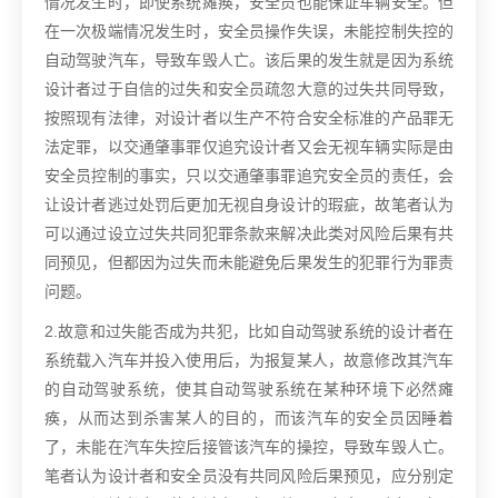
情况发生时，即使系统瘫痪，安全员也能保证车辆安全。但
在一次极端情况发生时，安全员操作失误，未能控制失控的
自动驾驶汽车，导致车毁人亡。该后果的发生就是因为系统
设计者过于自信的过失和安全员疏忽大意的过失共同导致，
按照现有法律，对设计者以生产不符合安全标准的产品罪无
法定罪，以交通肇事罪仅追究设计者又会无视车辆实际是由
安全员控制的事实，只以交通肇事罪追究安全员的责任，会
让设计者逃过处罚后更加无视自身设计的瑕疵，故笔者认为
可以通过设立过失共同犯罪条款来解决此类对风险后果有共
同预见，但都因为过失而未能避免后果发生的犯罪行为罪责
问题。
2.故意和过失能否成为共犯，比如自动驾驶系统的设计者在
系统载入汽车并投入使用后，为报复某人，故意修改其汽车
的自动驾驶系统，使其自动驾驶系统在某种环境下必然瘫
痪，从而达到杀害某人的目的，而该汽车的安全员因睡着
了，未能在汽车失控后接管该汽车的操控，导致车毁人亡。
笔者认为设计者和安全员没有共同风险后果预见，应分别定