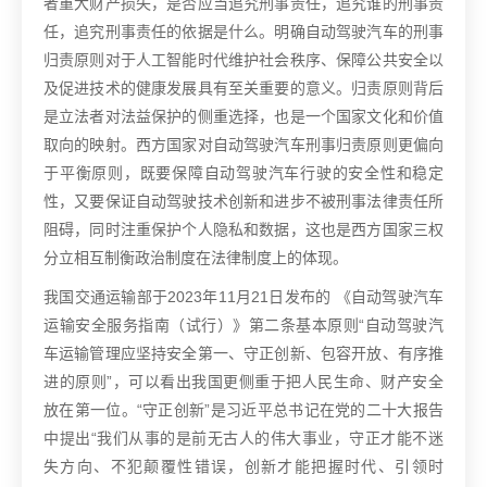
者重大财产损失，是否应当追究刑事责任，追究谁的刑事责
任，追究刑事责任的依据是什么。明确自动驾驶汽车的刑事
归责原则对于人工智能时代维护社会秩序、保障公共安全以
及促进技术的健康发展具有至关重要的意义。
归责原则背后
是立法者对法益保护的侧重选择，也是一个国家文化和价值
取向的映射。西方国家对自动驾驶汽车刑事归责原则更偏向
于平衡原则，既要保障自动驾驶汽车行驶的安全性和稳定
性，又要保证自动驾驶技术创新和进步不被刑事法律责任所
阻碍，同时注重保护个人隐私和数据，这也是西方国家三权
分立相互制衡政治制度在法律制度上的体现。
我国交通运输部于2023年11月21日发布的 《自动驾驶汽车
运输安全服务指南（试行）》第二条基本原则“自动驾驶汽
车运输管理应坚持安全第一、守正创新、包容开放、有序推
进的原则”，可以看出我国更侧重于把人民生命、财产安全
放在第一位。“守正创新”是习近平总书记在党的二十大报告
中提出“我们从事的是前无古人的伟大事业，守正才能不迷
失方向、不犯颠覆性错误，创新才能把握时代、引领时