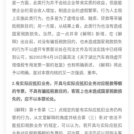
是一方面，此类行为并不会给企业带来实质的收益，但是能
使企业的营业收入增加，制造企业的虚假繁荣，行为人主观
上实施此类行为，也多是为了虚增业绩、融资、贷款等非骗
抵税款目的；另一方面，从结果上看，此类行为也没有造成
国家税款损失。当然，这一点并非《解释》新增，在《解
释》出台前，对没有骗抵税款目的，也未造成国家税款损失
的行为不以虚开专票罪论处在司法文件及司法实践中已经得
到认可，如2002年4月16日最高法《关于湖北汽车商场虚开
增值税专用发票一案的批复》也有明确表述，《解释》将此
予以明确，是对本罪内核的又一次强调、重申。
2.有实际应抵扣业务，开具与实际应抵扣业务对应税款等额
的专票，不具有骗抵税款目的，客观上也未造成国家税款损
失的，应不以本罪论处。
《解释》第十条第（二）点规定的是有实际应抵扣业务仍构
罪的行为，从文意解释的角度并结合第（三）条对“依法不
能抵扣税款业务”的规定，可以认为，若开具与实际应抵扣
业务对应税款等额的专票的，可出罪，且这仍可以回到主客