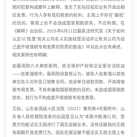
观的犯罪构成要件上解释，发生了实际应抵扣业务开具出相
应发票，行为人享有抵扣税款的权利，主观上不存在“骗抵”
的目的，客观上也不会造成国家税款损失，不应构罪。在
《解释》出台前，2015年6月11日最高法研究室《关于如何
认定以“挂靠”有关公司名义实施经营活动并让有关公司为自
己虚开增值税专用发票的性质的复函》中对此点也有阐述，
相关案例也有明确：
如最高院六大典型案例，依法保护产权和企业家合法权益
——张某强案中，最高院经复核认为，被告人张某强以其他
单位名义对外签订销售合同，由该单位收取货款、开具增值
税专用发票，不具有骗取国家税款的目的，未造成国家税款
损失，其行为不构成虚开增值税专用发票罪。
又如，山东省高级人民法院（2021）鲁刑再4号案例中，山
东省人民检察院发表的出庭意见认为“本案中胜潍公司、受
票方均能证实王超进行了真实运输业务，没有证据指向王超
有超额开具发票行为，因此在案证据不能证实王超主观上有