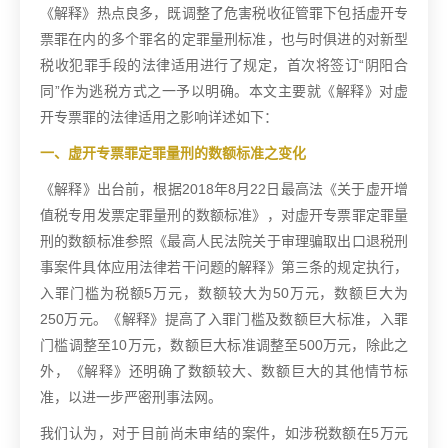
《解释》热点良多，既调整了危害税收征管罪下包括虚开专
票罪在内的多个罪名的定罪量刑标准，也与时俱进的对新型
税收犯罪手段的法律适用进行了规定，首次将签订“阴阳合
同”作为逃税方式之一予以明确。本文主要就《解释》对虚
开专票罪的法律适用之影响详述如下：
一、虚开专票罪定罪量刑的数额标准之变化
《解释》出台前，根据2018年8月22日最高法《关于虚开增
值税专用发票定罪量刑的数额标准》，对虚开专票罪定罪量
刑的数额标准参照《最高人民法院关于审理骗取出口退税刑
事案件具体应用法律若干问题的解释》第三条的规定执行，
入罪门槛为税额5万元，数额较大为50万元，数额巨大为
250万元。《解释》提高了入罪门槛及数额巨大标准，入罪
门槛调整至10万元，数额巨大标准调整至500万元，除此之
外，《解释》还明确了数额较大、数额巨大的其他情节标
准，以进一步严密刑事法网。
我们认为，对于目前尚未审结的案件，如涉税数额在5万元