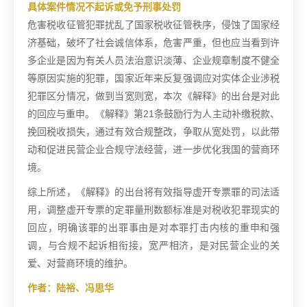
具体案件情况不起诉或免予刑事处罚
危害税收征管犯罪扰乱了国家税收征管秩序，侵蚀了国家经
济基础，破坏了社会诚信体系，危害严重，但也应当看到许
多企业是因为有关人员法治意识淡薄、企业规章制度不健全
等原因实施的犯罪，国家近年来反复强调应对实体企业涉税
犯罪区分情况，做到当宽则宽，本次《解释》的出台是对此
的回应与重申。《解释》第21条鼓励行为人主动补缴税款、
挽回税收损失，通过有效合规整改，争取从宽处罚，以此带
动和促进民营企业合规守法经营，进一步优化我国的营商环
境。
综上所述，《解释》的出台将有效指导虚开专票罪的司法适
用，调整虚开专票的定罪量刑数额标准是对税收犯罪现实的
回应，明确该罪的出罪事由是对本罪打击内核的重申和强
调，与合规不起诉相衔接，宽严相济，是对民营企业的关
爱、对营商环境的维护。
作者：陆裕、冯思华