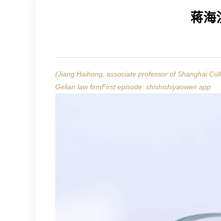
蒋海
(Jiang Haihong, associate professor of Shanghai Coll
Gelian law firmFirst episode: shishishiyaowen app