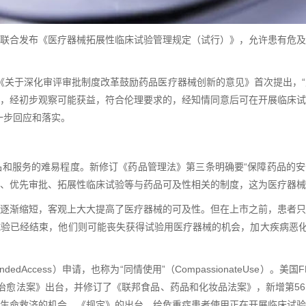
委员会联合发布《医疗器械拓展性临床试验管理规定（试行）》，允许患有危
发的《关于深化审评审批制度改革鼓励药品医疗器械创新的意见》首次提出，
，经初步观察可能获益，符合伦理要求的，经知情同意后可在开展临床试
一步回应和落实。
和服务的难易程度。新修订《药品管理法》第三条明确要“保障药品的安全、
、优先审批、拓展性临床试验等与药品可及性相关的制度，这为医疗器械
逐渐缩短，客观上大大提高了医疗器械的可及性。但在上市之前，患者只
验已经结束，他们则可能丧失获得试验用医疗器械的机会，加大疾病恶化
edAccess）申请，也称为“同情使用”（CompassionateUse）。
世纪治愈法案》出台，并修订了《联邦食品、药品和化妆品法案》，新增第56
生命救济的机会。《规定》的出台，给危重症患者使用正在开展临床试验