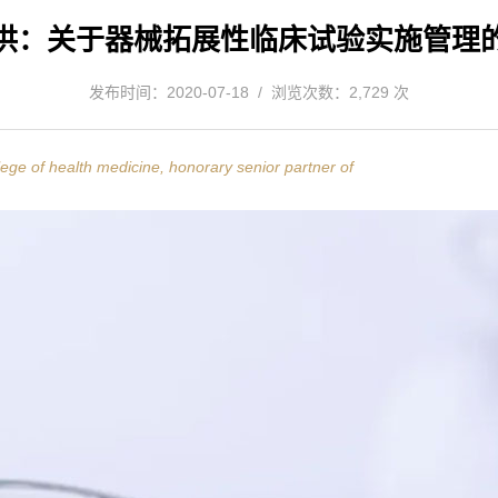
洪：关于器械拓展性临床试验实施管理
发布时间：2020-07-18 / 浏览次数：2,729 次
ege of health medicine, honorary senior partner of