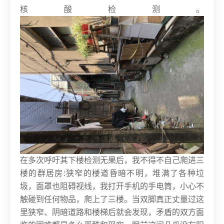
核酸检测。
在多次呼吁其下楼检测无果后，我不得不自己爬进三
楼的群居房:狭窄的楼道昏暗不明，堆满了各种垃
圾，面罩也阻碍视线，我打开手机的手电筒，小心不
触碰到任何物品，爬上了三楼。当双脚真正丈量过这
里狭窄、阴暗道路和楼梯后就会发现，矛盾的双方面