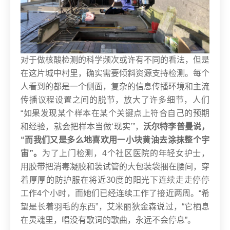
对于做核酸检测的科学频次或许有不同的看法，但是
在这片城中村里，确实需要倾斜资源支持检测。每个
人看到的都是一个侧面，复杂的信息传播环境和主流
传播议程设置之间的脱节，放大了许多细节，人们
“如果发现某个样本在某个关键点上符合自己的预期
和经验，就会把样本当做‘现实’”，
沃尔特李普曼说，
“而我们又是多么地喜欢用一小块黄油去涂抹整个宇
宙”。
为了上门检测，4个社区医院的年轻女护士，
用胶带把消毒凝胶和装试管的大包装袋捆在腰间，穿
着厚厚的防护服在将近30度的阳光下连续走走停停
工作4个小时，而她们已经连续工作了接近两周。
“希
望是长着羽毛的东西”，艾米丽狄金森说过，“它栖息
在灵魂里，唱没有歌词的歌曲，永远不会停息”。