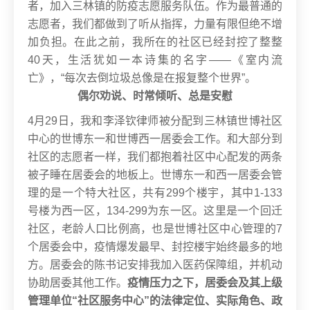
者，加入三林镇的防疫志愿服务队伍。作为最普通的
志愿者，我们都做到了听从指挥，力量有限但绝不增
加负担。在此之前，我所在的社区已经封控了整整
40天，生活犹如一本诗集的名字——《室内流
亡》，“每次去倒垃圾总像是在报复整个世界”。
偶尔劝说、时常倾听、总是安慰
4月29日，我和李泽钦律师被分配到三林镇世博社区
中心的世博东一和世博西一居委会工作。和大部分到
社区的志愿者一样，我们都抱着社区中心配发的两条
被子睡在居委会的地板上。
世博东一和西一居委会管
理的是一个特大社区，共有299个楼宇，其中1-133
号楼为西一区，134-299为东一区。这里是一个回迁
社区，老龄人口比例高，也是世博社区中心管理的7
个居委会中，疫情爆发最早、封控楼宇始终最多的地
方。
居委会的陈书记安排我加入医药保障组，并机动
协助居委其他工作。
疫情压力之下，居委会及其上级
管理单位“社区服务中心”的法律定位、实际角色、政