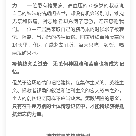
力……
一位患有糖尿病、高血压的70多岁的叔叔说
自己的妹妹疫情期间去世，却没有机会送别时，难掩
无奈和伤痛，对志愿者却充满了感激，连声感谢我
们。
一位中年居民来取自己的胰岛素的时候聊了被转
运、隔离、出方舱的各种遭遇。回家继续单独隔离的
14天里，他为了减少去厕所，每天只吃一顿饭、喝
两瓶矿泉水。
疫情终究会过去，无论何种困难和苦痛也将成为记
忆。
但关于这场疫情的记忆建构，在集体主义的、英雄主
义、拯救者视角的叙述和胜利主义的宏大叙事之外，
个人的创伤记忆同样不应当缺席。
无数牺牲的意义，
只有在千差万别的个体情感记忆中，才能持续获得抵
抗遗忘的力量。