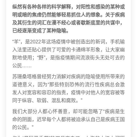
纵然有各种各样的科学解释，对阳性和感染的某种或
明或暗的焦虑仍然能够轻易抓住人的想象。关于疾病
及其衍生的词汇在漫不经心或者歇斯底里的共谋中，
已经逐渐变成了某种隐喻。
“羊”，是2022年这场疫情中被创造出的新词，手机输
入法里还贴心提供了可爱的卡通绵羊形象，让大家幽
默地使用；“野”，是指疫情期间流浪街头无处可去的
公民……
苏珊桑塔格曾经努力消解对疾病的隐喻使用所带来的
道德意义，因为“那些特别恐怖的流行性疾病总会激
发人对宽容和容忍的指责，疫情中对他人的宽容被等
同于纵容、软弱、混乱和腐败。”
我们大部分人都心怀善意，却可能忽略了“疾病是生
命的阴面，迟早每个人都将被迫承认自己是疾病王国
的公民。”