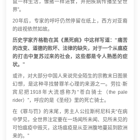
鼠一样生活，像猪一样进食，并把疾病传播至全世
界”。
20年后，专家的呼吁仍然停留在纸上，西方对亚裔
的歧视依然如故。
历史学家齐格勒在其《黑死病》中这样写道：“痛苦
的改变、道德的败坏、法律的缺失，对于一个从瘟疫
的打击中复苏过来的社会，这些都是令人熟悉的症
状。”
或许，对大部分中国人来说完全陌生的宗教末日图景
幻想，是这种寻找替罪羊心理的来源之一。劳拉·斯
宾尼把1918年大流感称为“苍白骑士（the pale
rider）”，呼应的是《圣经》里的死亡骑士。
在《罪与罚》的末尾，男主人公拉斯柯尼科夫“在病
中梦见，全世界注定要在一场闻所未闻、见所未见的
可怕瘟疫中毁灭，这场瘟疫是从亚洲腹地蔓延到欧洲
来的。”