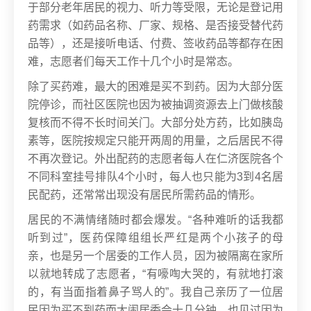
于部分老年居民的视力、听力等受限，无论是登记用
药需求（如药品名称、厂家、规格、是否接受替代药
品等），还是接听电话、付费、签收药品等都存在困
难，志愿者们每天工作十几个小时是常态。
除了买药难，最大的困难是买不到药。因为大部分医
院停诊，而社区医院也因为被抽调资源去上门做核酸
复核而不得不长时间关门。大部分处方药，比如胰岛
素等，医院按规定只能开两周的用量，之后居民不得
不再次登记。外出配药的志愿者每人在仁济医院各个
不同科室挂号排队4个小时，每人也只能为3到4名居
民配药，还常常出现没有居民所需药品的情形。
居民的不满情绪随时都会爆发。“各种难听的话我都
听到过”，医药保障组组长严红是两个小孩子的母
亲，也是另一个居委的工作人员，因为被隔离在家所
以就地转成了志愿者，“有嚎啕大哭的，有就地打滚
的，有当面指着鼻子骂人的”。我自己亲历了一位居
民因为买不到药而大闹居委会十几分钟，也见过因为