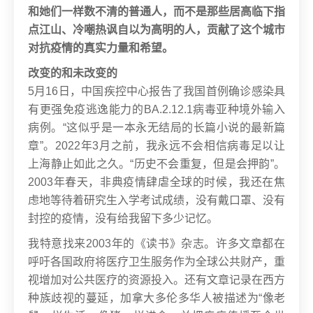
和她们一样数不清的普通人，而不是那些居高临下指
点江山、冷嘲热讽自以为高明的人，贡献了这个城市
对抗疫情的真实力量和希望。
改变的和未改变的
5月16日，中国疾控中心报告了我国首例确诊感染具
有更强免疫逃逸能力的BA.2.12.1病毒亚种境外输入
病例。
“这似乎是一本永无结局的长篇小说的最新篇
章”。2022年3月之前，我永远不会相信病毒足以让
上海静止如此之久。
“历史不会重复，但是会押韵”。
2003年春天，非典疫情肆虐全球的时候，我还在焦
虑地等待着研究生入学考试成绩，没有戴口罩、没有
封控的疫情，没有给我留下多少记忆。
我特意找来2003年的《读书》杂志。许多文章都在
呼吁各国政府将医疗卫生服务作为全球公共财产，重
视增加对公共医疗的资源投入。还有文章记录在西方
种族歧视的蔓延，加拿大多伦多华人被描述为“像老