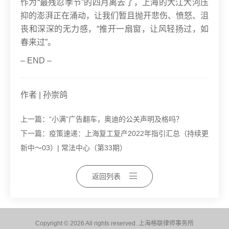
作为“最残忍季节”的四月离去了，上海的大江大河压
抑的澎湃正在涌动，让我们暂且抛开悲伤、愤怒、沮
丧和深深的无力感，“推开一扇窗，让风轻扬过，如
春来过”。
– END –
作者 | 孙崇鸽
上一篇：
“小满”广告翻车，奥迪的公关声明及格吗？
下一篇：
疫策速递：上海复工复产2022年指引汇总（持续更
新中～03）| 常法中心（第33期）
返回列表
Copyright © 2026 All rights reserved. 上海格联律师事务所