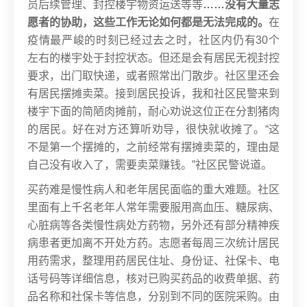
员后续管理、封控楼宇物资运送等等
……没有大量志
愿者的协助，这些工作无论如何都是无法完成的。
在
疫情最严峻的时刻已经过去之时，社区内仍有30个
左右的楼宇处于封控状态。但还是会有居民无视封控
要求，出门取快递，或者照常出门散步。
社区里还会
有居民摆摊卖菜。接到居民投诉，我和社区民警来到
楼宇下面的简陋肉摊前，耐心劝说这位正在分割猪肉
的居民。好在对方还算听劝导，很快就收摊了。“这
不是第一个摆摊的，之前经常有摆摊卖菜的，理由是
自己没有收入了，需要卖菜赚钱。”社区民警说道。
买药难是慢性病人和老年居民面临的重大难题。社区
里面有上千名老年人常年需要服用高血压、糖尿病、
心脏病等各类慢性病处方药物，另外还有部分精神疾
病患者更加离不开处方药。志愿者每周三次统计居民
用药需求，整理用药居民住址、身份证、社保卡、电
话号码等详细信息，核对已购买药品的收费单据、药
品名称和社保卡等信息，分别到不同的医院采购。由